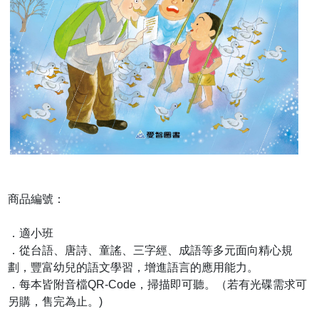
商品編號：
．適小班
．從台語、唐詩、童謠、三字經、成語等多元面向精心規
劃，豐富幼兒的語文學習，增進語言的應用能力。
．每本皆附音檔QR-Code，掃描即可聽。（若有光碟需求可
另購，售完為止。)