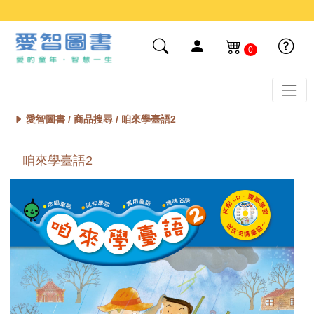
0
愛智圖書 /
商品搜尋
/ 咱來學臺語2
咱來學臺語2