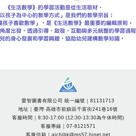
愛智圖書有限公司 統一編號｜81131713
地址｜臺灣·高雄市前鎮區千富街241巷16號
客服時間｜8:30-17:00 (12:30-13:30為午休時間)
客服專線｜07-8121571
客服信箱｜aichibk@ms57.hinet.net