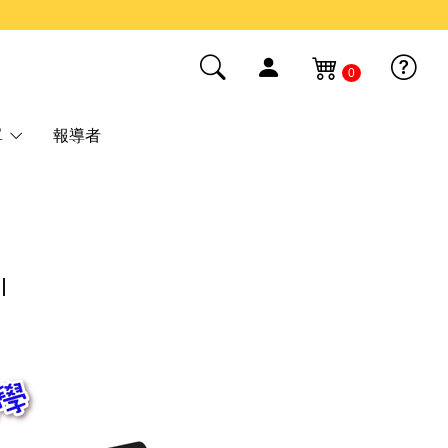
0
單
報導者