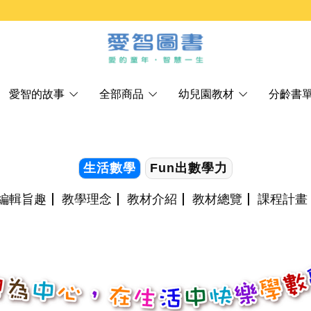
愛智的故事
全部商品
幼兒園教材
分齡書
生活數學
Fun出數學力
編輯旨趣
教學理念
教材介紹
教材總覽
課程計畫