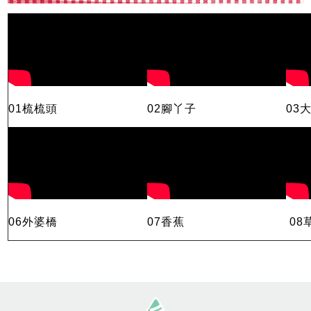
01梳梳頭
02腳丫子
03
06外婆橋
07香蕉
08