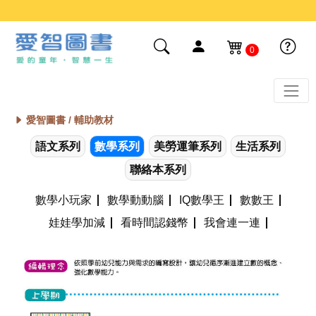
0
愛智圖書 /
輔助教材
語文系列
數學系列
美勞運筆系列
生活系列
聯絡本系列
數學小玩家
數學動動腦
IQ數學王
數數王
娃娃學加減
看時間認錢幣
我會連一連