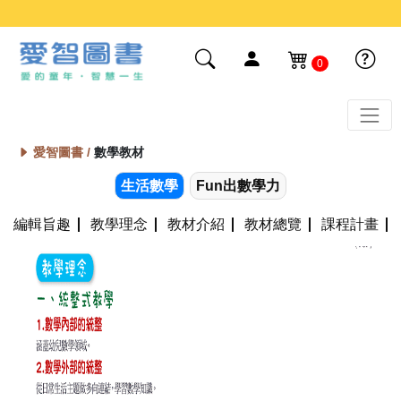
0
愛智圖書 /
數學教材
生活數學
Fun出數學力
編輯旨趣
教學理念
教材介紹
教材總覽
課程計畫