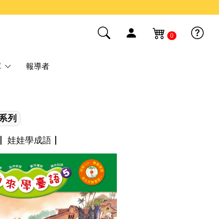
0
單
報導者
系列
娃娃學成語