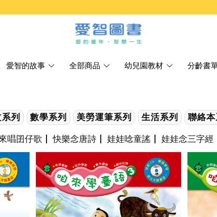
愛智的故事
全部商品
幼兒園教材
分齡書
文系列
數學系列
美勞運筆系列
生活系列
聯絡本
來唱囝仔歌
快樂念唐詩
娃娃唸童謠
娃娃念三字經