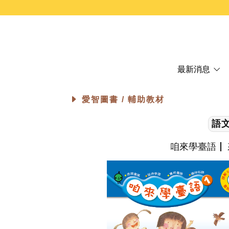
最新消息
愛智圖書 /
輔助教材
語
咱來學臺語