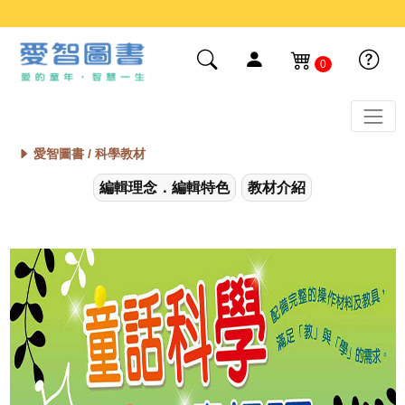
0
愛智圖書 /
科學教材
編輯理念．編輯特色
教材介紹