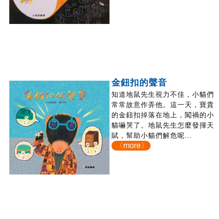
金鈕扣的聲音
知道地鼠先生視力不佳，小貓們
常常故意作弄他。這一天，寶貴
的金鈕扣掉落在地上，闖禍的小
貓嚇哭了。地鼠先生怎麼發揮天
賦，幫助小貓們解危呢...
〈more〉