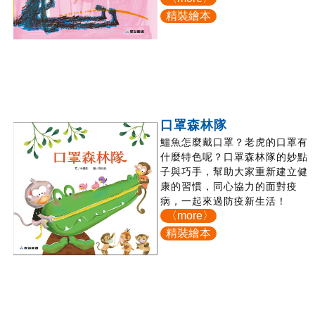
精裝繪本
口罩森林隊
鱷魚怎麼戴口罩？老虎的口罩有
什麼特色呢？口罩森林隊的妙點
子與巧手，幫助大家重新建立健
康的習慣，同心協力的面對疫
病，一起來過防疫新生活！
〈more〉
精裝繪本