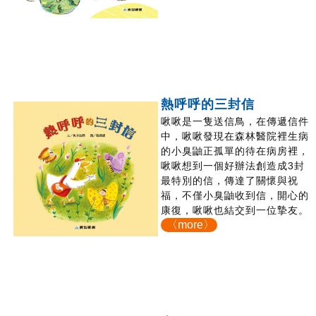
熱呼呼的三封信
啾啾是一隻送信鳥，在傳遞信件
中，啾啾發現在森林醫院裡生病
的小臭鼬正孤單的待在病房裡，
啾啾想到一個好辦法創造成3封
最特別的信，傳達了關懷與祝
福，不僅小臭鼬收到信，開心的
康復，啾啾也結交到一位摯友。
〈more〉