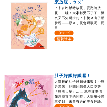
來放屁，ㄅㄨˊ
卜卜在吃飯時放屁，賽跑時放
屁……哇！大家都受不了了！沮
喪又不知所措的卜卜後來有了新
發現――原來，屁會唱歌呢！而
且……
〈more〉
精裝繪本
肚子好餓好餓喔！
大野狼的肚子好餓好餓喔！小熊
走過來，他開始想像大口吃著
「熊熊大餐」…… 就在故事情
節急轉直下的同時，大野狼慢慢
享受到，未曾有過的美食經驗。
〈more〉