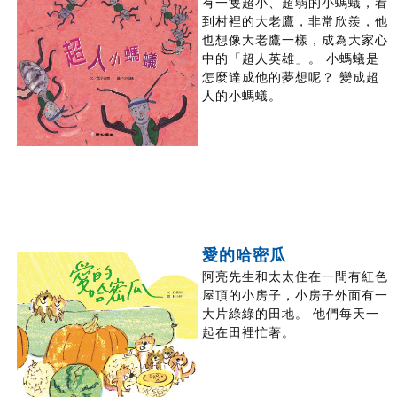
有一隻超小、超弱的小螞蟻，看
到村裡的大老鷹，非常欣羨，他
也想像大老鷹一樣，成為大家心
中的「超人英雄」。 小螞蟻是
怎麼達成他的夢想呢？ 變成超
人的小螞蟻。
愛的哈密瓜
阿亮先生和太太住在一間有紅色
屋頂的小房子，小房子外面有一
大片綠綠的田地。 他們每天一
起在田裡忙著。