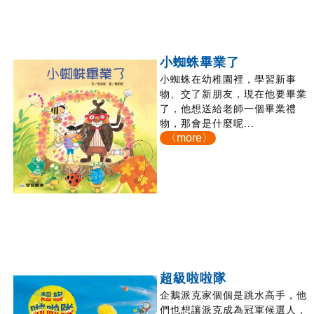
小蜘蛛畢業了
小蜘蛛在幼稚園裡，學習新事
物、交了新朋友，現在他要畢業
了，他想送給老師一個畢業禮
物，那會是什麼呢...
〈more〉
超級啦啦隊
企鵝派克家個個是跳水高手，他
們也想讓派克成為冠軍候選人，