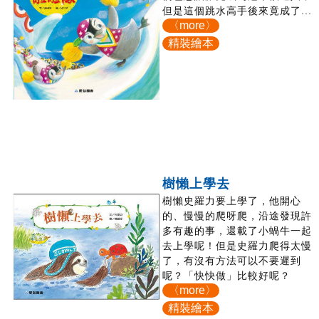
但是這個跳水高手後來竟成了...
〈more〉
精裝繪本
樹懶上學去
樹懶史羅力要上學了，他開心
的、慢慢的爬呀爬，沿途發現許
多有趣的事，還載了小蝸牛一起
去上學呢！但是史羅力爬得太慢
了，有沒有方法可以不要遲到
呢？「快快做」比較好呢？
〈more〉
精裝繪本