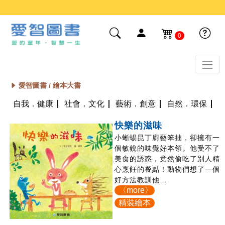
0
愛智圖書 /
繪本大書
自我．健康
社會．文化
藝術．創意
自然．環保
快樂的滋味
小蜥蜴昆丁廚藝笨拙，卻擁有一
個敏銳的味覺好本領。他受不了
美食的誘惑，竟然偷吃了別人精
心烹飪的餐點！動物們想了一個
好方法教訓他…
〈more〉
精裝繪本