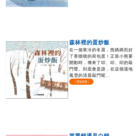
森林裡的蛋炒飯
在一個寒冷的冬晨，熊媽媽煎好
了香噴噴的荷包蛋！正當小熊要
開動時，傳來了叩、叩、叩的敲
門聲。到底會是誰，在這個漫地
風雪的清晨敲門呢...
〈more〉