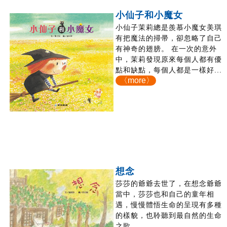
小仙子和小魔女
小仙子茉莉總是羨慕小魔女美琪
有把魔法的掃帚，卻忽略了自己
有神奇的翅膀。 在一次的意外
中，茉莉發現原來每個人都有優
點和缺點，每個人都是一樣好...
〈more〉
想念
莎莎的爺爺去世了，在想念爺爺
當中，莎莎也和自己的童年相
遇，慢慢體悟生命的呈現有多種
的樣貌，也聆聽到最自然的生命
之歌...