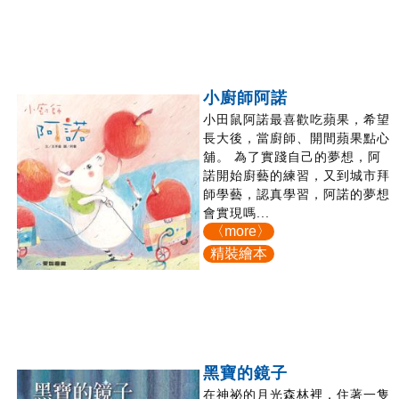
小廚師阿諾
小田鼠阿諾最喜歡吃蘋果，希望
長大後，當廚師、開間蘋果點心
舖。 為了實踐自己的夢想，阿
諾開始廚藝的練習，又到城市拜
師學藝，認真學習，阿諾的夢想
會實現嗎...
〈more〉
精裝繪本
黑寶的鏡子
在神祕的月光森林裡，住著一隻