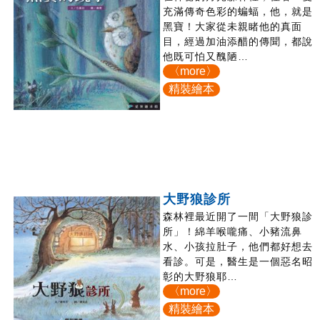
充滿傳奇色彩的蝙蝠，他，就是
黑寶！大家從未親睹他的真面
目，經過加油添醋的傳聞，都說
他既可怕又醜陋…
〈more〉
精裝繪本
大野狼診所
森林裡最近開了一間「大野狼診
所」！綿羊喉嚨痛、小豬流鼻
水、小孩拉肚子，他們都好想去
看診。可是，醫生是一個惡名昭
彰的大野狼耶…
〈more〉
精裝繪本