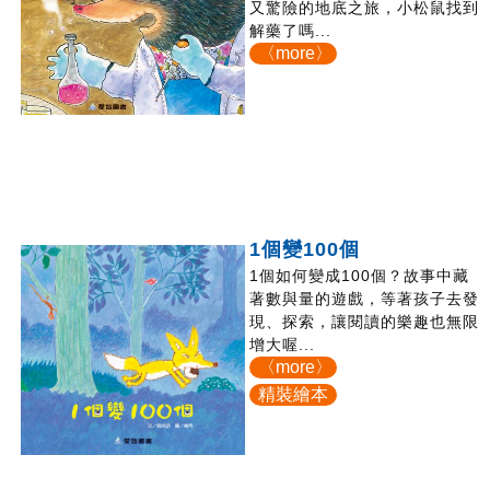
又驚險的地底之旅，小松鼠找到
解藥了嗎...
〈more〉
1個變100個
1個如何變成100個？故事中藏
著數與量的遊戲，等著孩子去發
現、探索，讓閱讀的樂趣也無限
增大喔...
〈more〉
精裝繪本