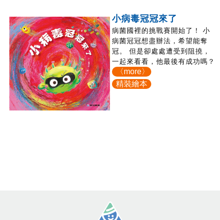
小病毒冠冠來了
病菌國裡的挑戰賽開始了！ 小
病菌冠冠想盡辦法，希望能奪
冠。 但是卻處處遭受到阻撓，
一起來看看，他最後有成功嗎？
〈more〉
精裝繪本