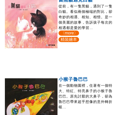
當黑貓遇見白貓
從前，有一隻黑貓，遇到了一隻
白貓。看似兩個極端的對比，卻
奇妙的相遇、相知、相惜。是一
個美麗的故事，告訴孩子每次的
相遇都是愛的學習…
〈more〉
精裝繪本
小猴子魯巴巴
在一個動物園裡，住著有一個特
大、特紅、特亮鼻子的小猴子魯
巴巴。原先討厭的大鼻子，卻為
魯巴巴帶來超乎想像的意外轉折
喔...