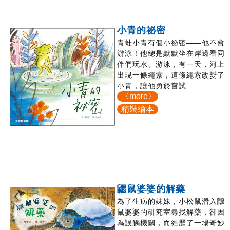
小青的祕密
青蛙小青有個小祕密——他不會
游泳！他總是默默坐在岸邊看同
伴們玩水、游泳，有一天，河上
出現一條繩索，這條繩索改變了
小青，讓他勇於嘗試...
〈more〉
精裝繪本
鼴鼠婆婆的解藥
為了生病的妹妹，小松鼠潛入鼴
鼠婆婆的研究室尋找解藥，卻因
為誤觸機關，而經歷了一場奇妙