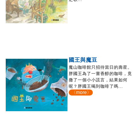
國王與魔豆
魔山咖啡館只招待當日的壽星。
胖國王為了一嘗香醇的咖啡，竟
撒了一個小小謊言，結果如何
呢？胖國王喝到咖啡了嗎...
〈more〉