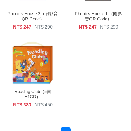
Phonics House 2（附影音
Phonics House 1 （附影
QR Code）
音QR Code）
NT$ 247
NT$ 290
NT$ 247
NT$ 290
Reading Club（5書
+1CD）
NT$ 383
NT$ 450