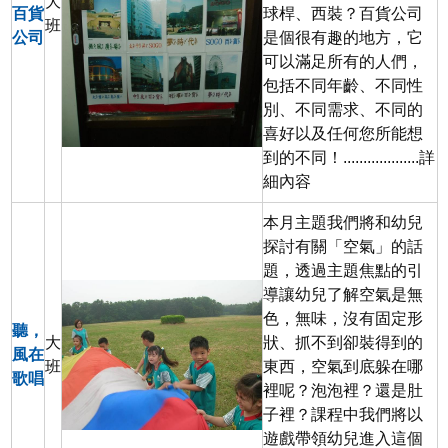
大
百貨
球桿、西裝？百貨公司
班
公司
是個很有趣的地方，它
可以滿足所有的人們，
包括不同年齡、不同性
別、不同需求、不同的
喜好以及任何您所能想
到的不同！...................
詳
細內容
本月主題我們將和幼兒
探討有關「空氣」的話
題，透過主題焦點的引
導讓幼兒了解空氣是無
色，無味，沒有固定形
聽，
大
狀、抓不到卻裝得到的
風在
班
東西，空氣到底躲在哪
歌唱
裡呢？泡泡裡？還是肚
子裡？課程中我們將以
遊戲帶領幼兒進入這個