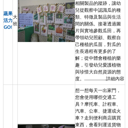
相關製品的蹤跡，讓幼
兒從觀察中認識瓜的種
蔬果
大
類、特徵及製品與生活
活力
班
間的關係。接著透過圖
GO!
片與實地參觀瓜田，再
帶領幼兒照顧、觀察自
己種植的瓜苗，對瓜的
生長過程有更多的了
解；從中體會種植的樂
趣，引發幼兒愛護植物
與珍惜大自然資源的態
度。...................
詳細內容
想一想每天一出家門，
您會使用哪些交通工
具？摩托車、計程車、
汽車、公車、捷運或火
車？走到便利商店購買
東西，會看到運送貨物