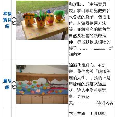
和形狀，「幸福寶貝
袋」將引導幼兒觀察各
幸福
大
式各樣的袋子，包括用
寶貝
班
途、材質及使用方法
袋
等，並將探究的觸角往
自然及社會的領域延
伸，尋找動物及植物的
袋子……。...................
詳
細內容
編織代表細心、有計
畫，我們會說「編織美
麗的人生」，指的正是
魔法
大
用編織的態度來過生
線
班
活，讓人生變得更豐
富、更有意
義。...................
詳細內容
本月主題「工具總動