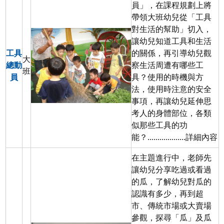
員」，在課程規劃上將
帶領大班幼兒從「工具
對生活的幫助」切入，
讓幼兒知道工具和生活
工具
的關係，再引導幼兒觀
大
總動
察生活周遭有哪些工
班
員
具？使用的時機與方
法，使用時注意的安全
事項，再讓幼兒延伸思
考人的身體部位，各類
似那些工具的功
能？...................
詳細內容
在主題進行中，老師先
讓幼兒分享吃過或看過
的瓜，了解幼兒對瓜的
認識有多少，再到超
市、傳統市場或大賣場
參觀，探尋「瓜」及瓜