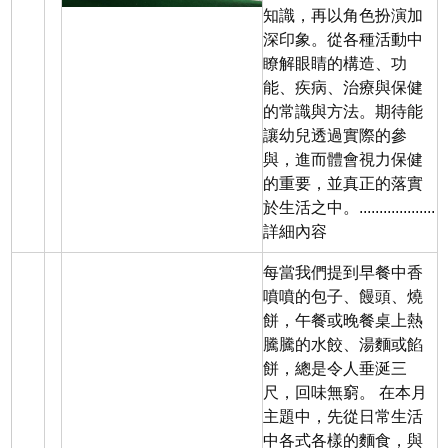
知識，再以角色扮演加
深印象。從各種活動中
瞭解眼睛的構造、功
能、疾病、治療與保健
的常識與方法。期待能
讓幼兒透過實際的參
與，進而體會視力保健
的重要，並真正的落實
於生活之中。...................
詳細內容
每當我們提到早餐中香
噴噴的包子、饅頭、燒
餅，午餐或晚餐桌上熱
騰騰的水餃、湯麵或餡
餅，總是令人垂涎三
尺，回味無窮。 在本月
主題中，先從日常生活
中各式各樣的麵食，與