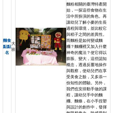
麵粉相關的臺灣特產開
始，一探這些食物在生
活中所扮演的角色。再
讓幼兒了解小麥的生長
過程與環境，並比較它
與稻子之間的差異性。
麵食
而麵粉是如何變成麵
大
點點
糰？麵糰裡又加入什麼
班
名
神奇的魔法？使它得以
膨脹、變大，這些認知
概念，透過反覆地操作
與觀察，使幼兒們在享
受美食之餘，又多添一
份知性的體驗。另外，
我們也安排動手做的課
程，讓幼兒手中的麵
糰、麵條，在小手捏塑
與設計的創作中，發揮