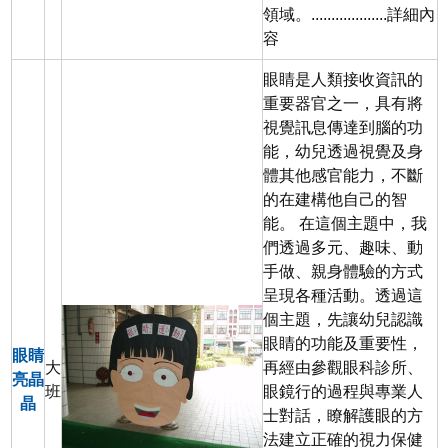
領域。...................
詳細內
容
眼睛是人類接收資訊的
重要器官之一，具有將
視覺訊息傳達到腦的功
能，幼兒透過視覺及身
體其他感官能力，不斷
的在建構他自己的智
能。 在這個主題中，我
們透過多元、趣味、動
手做、親身體驗的方式
呈現各種活動。透過這
個主題，先讓幼兒認識
眼睛的功能及重要性，
眼睛
大
再經由參觀眼科診所、
亮晶
班
眼鏡行的過程與專業人
晶
士對話，瞭解護眼的方
法建立正確的視力保健