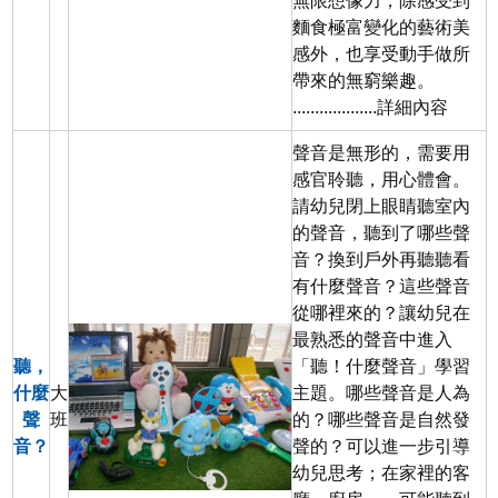
無限想像力，除感受到
麵食極富變化的藝術美
感外，也享受動手做所
帶來的無窮樂趣。
...................
詳細內容
聲音是無形的，需要用
感官聆聽，用心體會。
請幼兒閉上眼睛聽室內
的聲音，聽到了哪些聲
音？換到戶外再聽聽看
有什麼聲音？這些聲音
從哪裡來的？讓幼兒在
最熟悉的聲音中進入
聽，
「聽！什麼聲音」學習
什麼
大
主題。哪些聲音是人為
聲
班
的？哪些聲音是自然發
音？
聲的？可以進一步引導
幼兒思考；在家裡的客