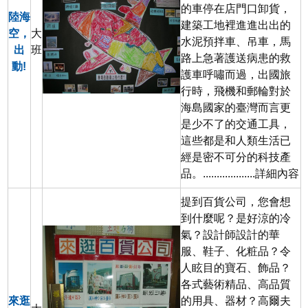
的車停在店門口卸貨，
陸海
建築工地裡進進出出的
空，
大
水泥預拌車、吊車，馬
出
班
路上急著護送病患的救
動!
護車呼嘯而過，出國旅
行時，飛機和郵輪對於
海島國家的臺灣而言更
是少不了的交通工具，
這些都是和人類生活已
經是密不可分的科技產
品。...................
詳細內容
提到百貨公司，您會想
到什麼呢？是好涼的冷
氣？設計師設計的華
服、鞋子、化粧品？令
人眩目的寶石、飾品？
各式藝術精品、高品質
來逛
的用具、器材？高爾夫