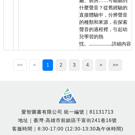
廳、廚房……可能聽到
什麼聲音？從舊經驗的
直接體驗中，分辨聲音
的種類和來源，在探索
聲音的過程裡，引起幼
兒學習的熱
忱。...................
詳細內容
<<
<
1
2
3
4
>
>>
愛智圖書有限公司 統一編號｜81131713
地址｜臺灣·高雄市前鎮區千富街241巷16號
客服時間｜8:30-17:00 (12:30-13:30為午休時間)