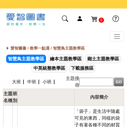
0
愛智圖書 /
教學一點通 / 智慧鳥主題教學區
智慧鳥主題教學區
繪本主題教學區
鄉土主題教學區
中英統整教學區
下載服務區
主題搜
大班
中班
小班
GO
尋
主題
班
內容簡介
名稱
別
「袋子」是生活中隨處
可見的東西，同樣的袋
子有著各種不同的材質