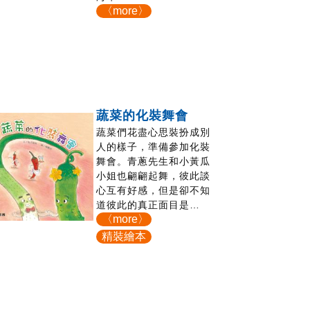
〈more〉
蔬菜的化裝舞會
蔬菜們花盡心思裝扮成別
人的樣子，準備參加化裝
舞會。青蔥先生和小黃瓜
小姐也翩翩起舞，彼此談
心互有好感，但是卻不知
道彼此的真正面目是…
〈more〉
精裝繪本