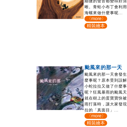
細微的聲音都變得好
晰。青蛙小布丁會利
海螺來做什麼事呢...
〈more〉
精裝繪本
颱風來的那一天
颱風來的那一天會發
麼事呢？原本受到誤
小蛇拉拉又做了什麼
呢？狂風暴雨的颱風
就在樹上的蛋寶寶快
雨打落時，讓大家發
拉的「真面目」...
〈more〉
精裝繪本