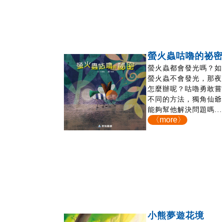
螢火蟲咕嚕的祕
螢火蟲都會發光嗎？
螢火蟲不會發光，那
怎麼辦呢？咕嚕勇敢
不同的方法，獨角仙
能夠幫他解決問題嗎..
〈more〉
小熊夢遊花境