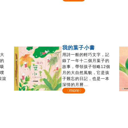
我的葉子小書
著大
用詩一般的輕巧文字，記
奮的
錄了一年十二個月葉子的
她吸
故事，帶領孩子領略12個
，噗
月的大自然風貌，它是孩
滾滾
子難忘的日記，也是一本
深情的月曆…
〈more〉