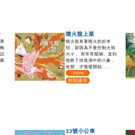
密
噴火龍上菜
如果
噴火龍有著噴火的好本
夜晚
領，卻因為不會控制火焰
嘗試
大小， 而常常闖禍。直到
爺爺
他救了掉進湖中的小象，
.
改變，才慢慢開始……
〈more〉
精裝繪本
33號小公車