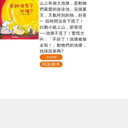
山上有個大池塘，是動物
們最愛的游泳池。這個夏
天，天氣特別的熱，好長
一 段時間沒有下雨了！
白鵝小姐上山，卻發現
──池塘不見了！驚慌大
叫：「不好了！池塘被偷
走啦！」動物們的池塘，
找得回來嗎?
〈more〉
精裝繪本