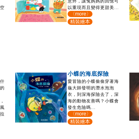
清
意外，讓兔媽媽的回憶可
用空
以重現而且變得更甜美...
〈more〉
精裝繪本
小蝶的海底探險
生什
愛冒險的小蝶偷偷穿著海
解的
龜大師發明的潛水泡泡
事
衣，到深海探險去了，深
天，
海的動物友善嗎？小蝶會
被風
發生危險嗎...
〈more〉
現拉
精裝繪本