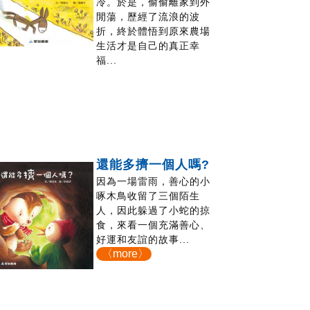
冷。於是，偷偷離家到外
閒蕩，歷經了流浪的波
折，終於體悟到原來農場
生活才是自己的真正幸
福...
還能多擠一個人嗎?
因為一場雷雨，善心的小
啄木鳥收留了三個陌生
人，因此躲過了小蛇的掠
食，來看一個充滿善心、
好運和友誼的故事...
〈more〉