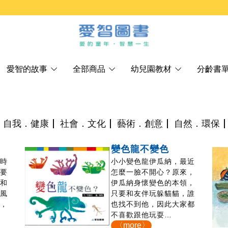
愛智的故事
全部商品
幼兒園教材
分齡書
自我．健康
社會．文化
藝術．創意
自然．環保
變色龍不變色
一時
小小變色龍伊瓜納，最近
需要
怎麼一臉不開心？原來，
在和
伊瓜納身懷變色的本領，
，風
只要和友伴玩躲貓貓，誰
定，
也找不到他，因此大家都
意
不喜歡跟他玩耍…
〈more〉