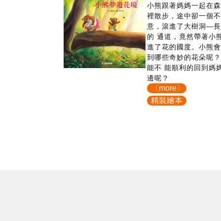
小熊跟著媽媽一起在
裡散步，途中卻一個
意，滾進了大樹洞—
的 通道，竟然帶著小
進了花的國度。小熊
到哪些奇妙的花朵呢
能不 能順利的回到媽
邊呢？
〈more〉
精裝繪本