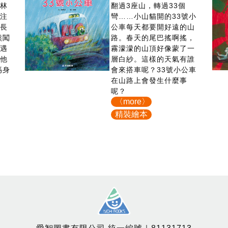
森林
翻過3座山，轉過33個
不注
彎……小山貓開的33號小
長長
公車每天都要開好遠的山
熊闖
路。春天的尾巴搖啊搖，
會遇
霧濛濛的山頂好像蒙了一
？他
層白紗。這樣的天氣有誰
媽身
會來搭車呢？33號小公車
在山路上會發生什麼事
呢？
〈more〉
精裝繪本