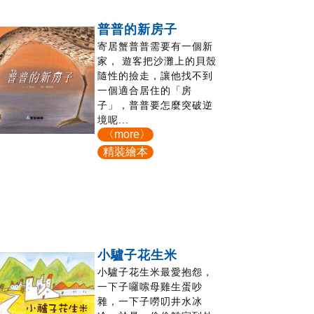
普普的新房子
寄居蟹普普需要有一個新
家， 遊客把沙灘上的貝殼
隨性的撿走，讓他找不到
一個適合居住的「房
子」，普普要怎麼突破逆
境呢...
〈more〉
精裝繪本
小驢子花生米
小驢子花生米最愛抱怨，
一下子囉嗦母雞生蛋吵
雜，一下子嘮叨井水冰