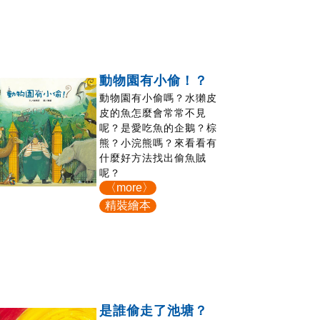
動物園有小偷！？
動物園有小偷嗎？水獺皮
皮的魚怎麼會常常不見
呢？是愛吃魚的企鵝？棕
熊？小浣熊嗎？來看看有
什麼好方法找出偷魚賊
呢？
〈more〉
精裝繪本
是誰偷走了池塘？