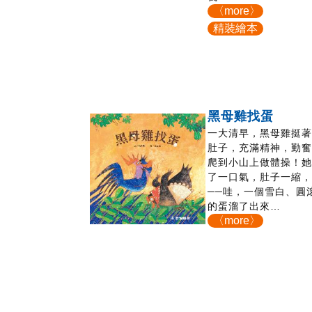
〈more〉
精裝繪本
黑母雞找蛋
一大清早，黑母雞挺
肚子，充滿精神，勤
爬到小山上做體操！
了一口氣，肚子一縮
──哇，一個雪白、圓
的蛋溜了出來…
〈more〉