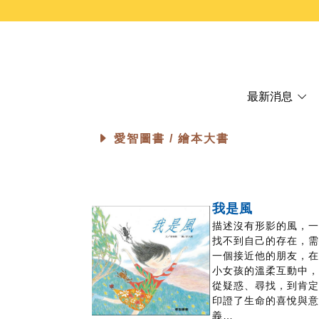
最新消息
愛智圖書 /
繪本大書
我是風
描述沒有形影的風，
找不到自己的存在，
一個接近他的朋友，
小女孩的溫柔互動中
從疑惑、尋找，到肯
印證了生命的喜悅與
義…