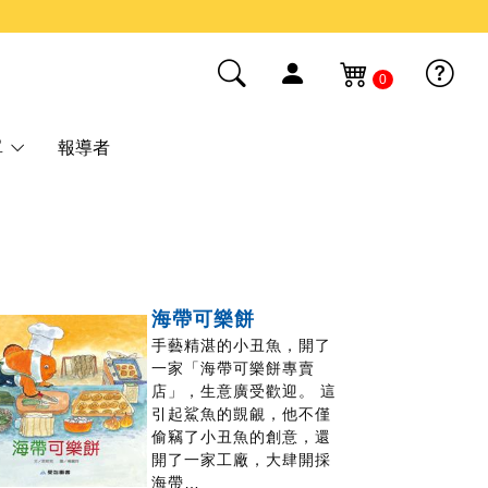
0
單
報導者
海帶可樂餅
手藝精湛的小丑魚，開了
一家「海帶可樂餅專賣
店」，生意廣受歡迎。 這
引起鯊魚的覬覦，他不僅
偷竊了小丑魚的創意，還
開了一家工廠，大肆開採
海帶…