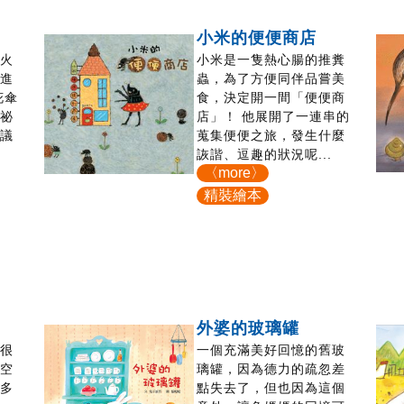
小米的便便商店
小火
小米是一隻熱心腸的推糞
開進
蟲，為了方便同伴品嘗美
花傘
食，決定開一間「便便商
神祕
店」！ 他展開了一連串的
思議
蒐集便便之旅，發生什麼
詼諧、逗趣的狀況呢...
〈more〉
精裝繪本
外婆的玻璃罐
，很
一個充滿美好回憶的舊玻
的空
璃罐，因為德力的疏忽差
許多
點失去了，但也因為這個