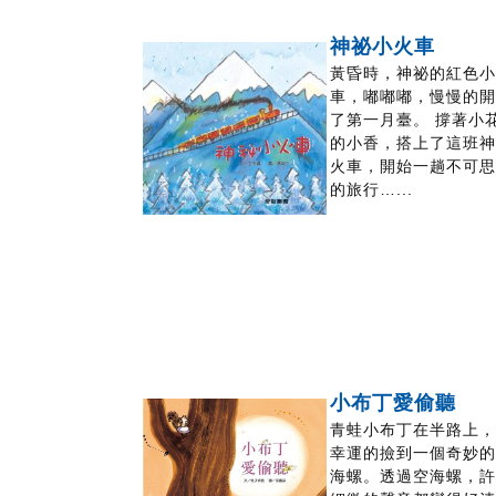
神祕小火車
黃昏時，神祕的紅色
車，嘟嘟嘟，慢慢的
了第一月臺。 撐著小
的小香，搭上了這班
火車，開始一趟不可
的旅行…...
小布丁愛偷聽
青蛙小布丁在半路上
幸運的撿到一個奇妙
海螺。透過空海螺，