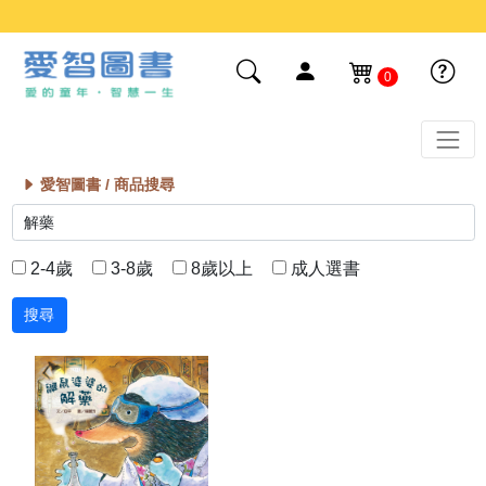
0
愛智圖書 /
商品搜尋
2-4歲
3-8歲
8歲以上
成人選書
搜尋