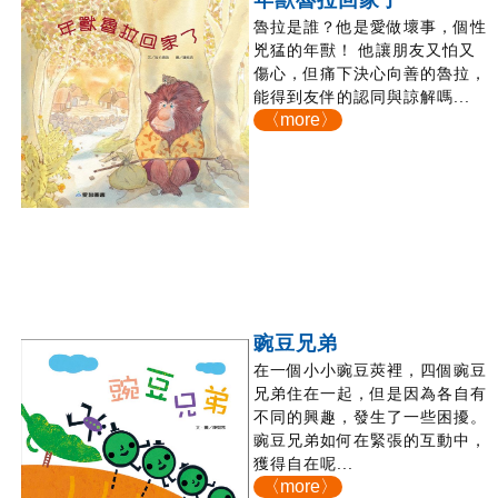
年獸魯拉回家了
魯拉是誰？他是愛做壞事，個性
兇猛的年獸！ 他讓朋友又怕又
傷心，但痛下決心向善的魯拉，
能得到友伴的認同與諒解嗎...
〈more〉
豌豆兄弟
在一個小小豌豆莢裡，四個豌豆
兄弟住在一起，但是因為各自有
不同的興趣，發生了一些困擾。
豌豆兄弟如何在緊張的互動中，
獲得自在呢...
〈more〉