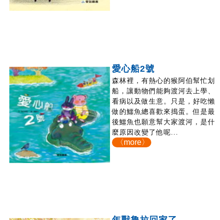
愛心船2號
森林裡，有熱心的猴阿伯幫忙划
船，讓動物們能夠渡河去上學、
看病以及做生意。只是，好吃懶
做的鱷魚總喜歡來搗蛋。但是最
後鱷魚也願意幫大家渡河，是什
麼原因改變了他呢...
〈more〉