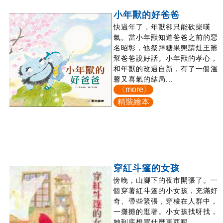
小年獸的好爸爸
快過年了，年獸卻只能砍柴嘆
氣。當小年獸知道爸爸之前的惡
名昭彰，他祭拜糖果懇請灶王爺
幫爸爸說好話。小年獸的孝心，
和年獸的改過自新，有了一個溫
馨又喜氣的結局...
〈more〉
精裝繪本
穿紅斗篷的女孩
傍晚，山腳下的夜市開張了。一
個穿著紅斗篷的小女孩，充滿好
奇、帶些緊張，穿梭在人群中，
一攤攤的逛著。小女孩找呀找，
她到底想買什麼東西呢...