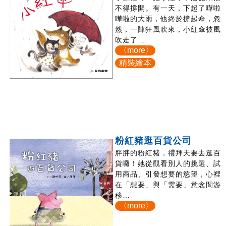
不得撐開。有一天，下起了嘩啦
嘩啦的大雨，他終於撐起傘，忽
然，一陣狂風吹來，小紅傘被風
吹走了…
〈more〉
精裝繪本
粉紅豬逛百貨公司
胖胖的粉紅豬，禮拜天要去逛百
貨囉！她從觀看別人的挑選、試
用商品、引發想要的慾望，心裡
在「想要」與「需要」意念間游
移…
〈more〉