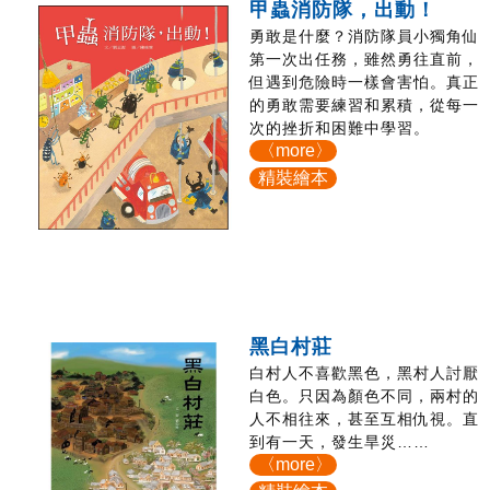
甲蟲消防隊，出動！
勇敢是什麼？消防隊員小獨角仙
第一次出任務，雖然勇往直前，
但遇到危險時一樣會害怕。真正
的勇敢需要練習和累積，從每一
次的挫折和困難中學習。
〈more〉
精裝繪本
黑白村莊
白村人不喜歡黑色，黑村人討厭
白色。只因為顏色不同，兩村的
人不相往來，甚至互相仇視。直
到有一天，發生旱災……
〈more〉