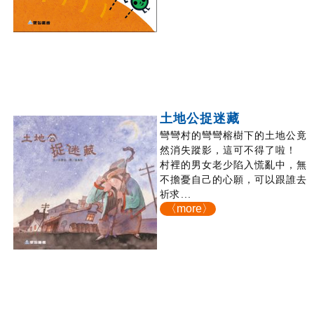
土地公捉迷藏
彎彎村的彎彎榕樹下的土地公竟
然消失蹤影，這可不得了啦！
村裡的男女老少陷入慌亂中，無
不擔憂自己的心願，可以跟誰去
祈求...
〈more〉