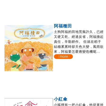
阿福種田
土狗阿福的田地荒蕪許久，已經
又硬又乾。經過反省，阿福擔起
責任，辛勤耕作。 但就在稻子
結穗累累時卻天色大變，風雨欲
來，阿福要怎麼應變危機呢...
〈more〉
小紅傘
小狐狸有一把小紅傘，他從來捨