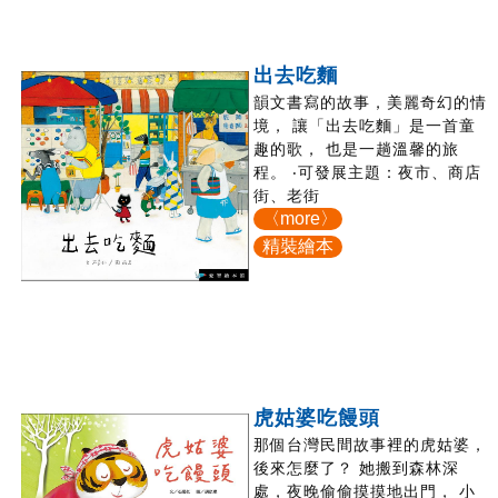
出去吃麵
韻文書寫的故事，美麗奇幻的情
境， 讓「出去吃麵」是一首童
趣的歌， 也是一趟溫馨的旅
程。 ‧可發展主題：夜市、商店
街、老街
〈more〉
精裝繪本
虎姑婆吃饅頭
那個台灣民間故事裡的虎姑婆，
後來怎麼了？ 她搬到森林深
處，夜晚偷偷摸摸地出門， 小