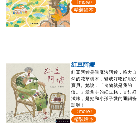
〈more〉
精裝繪本
紅豆阿嬤
紅豆阿嬤是個魔法阿嬤，將大自
然的花草樹木，變成好吃好用的
寶貝。她說：「食物就是我的
信。」最拿手的紅豆糕，香甜好
滋味，是她和小孫子愛的通關密
語喔！
〈more〉
精裝繪本