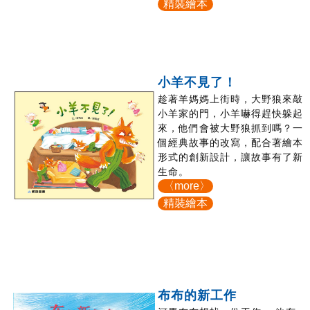
精裝繪本
小羊不見了！
趁著羊媽媽上街時，大野狼來敲
小羊家的門，小羊嚇得趕快躲起
來，他們會被大野狼抓到嗎？一
個經典故事的改寫，配合著繪本
形式的創新設計，讓故事有了新
生命。
〈more〉
精裝繪本
布布的新工作