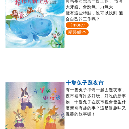
河馬布布想找一份工作， 他有
大牙齒、會憋氣、力氣大……
擁有這些特點，他可以找到 適
合自己的工作嗎？
〈more〉
精裝繪本
十隻兔子逛夜市
有十隻兔子準備一起去逛夜市，
夜市裡有許多好玩、好吃的新事
物，十隻兔子在夜市裡會發生什
麼新奇有趣的事？這是個趣味又
溫馨的故事喔！