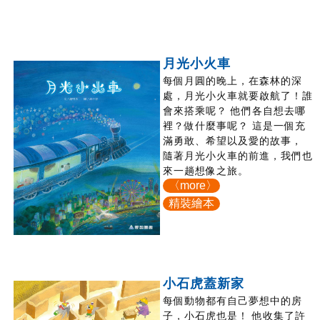
月光小火車
每個月圓的晚上，在森林的深
處，月光小火車就要啟航了！誰
會來搭乘呢？ 他們各自想去哪
裡？做什麼事呢？ 這是一個充
滿勇敢、希望以及愛的故事，
隨著月光小火車的前進，我們也
來一趟想像之旅。
〈more〉
精裝繪本
小石虎蓋新家
每個動物都有自己夢想中的房
子，小石虎也是！ 他收集了許