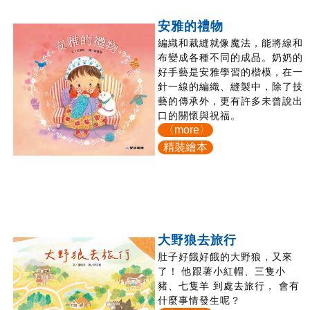
安雅的禮物
編織和裁縫就像魔法，能將線和
布變成各種不同的成品。奶奶的
好手藝是安雅學習的楷模，在一
針一線的編織、縫製中，除了技
藝的傳承外，更有許多未曾說出
口的關懷與祝福。
〈more〉
精裝繪本
大野狼去旅行
肚子好餓好餓的大野狼，又來
了！ 他跟著小紅帽、三隻小
豬、七隻羊 到處去旅行， 會有
什麼事情發生呢？