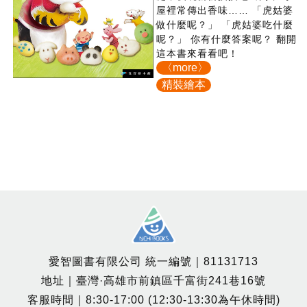
屋裡常傳出香味…… 「虎姑婆
做什麼呢？」 「虎姑婆吃什麼
呢？」 你有什麼答案呢？ 翻開
這本書來看看吧！
〈more〉
精裝繪本
愛智圖書有限公司 統一編號｜81131713
地址｜臺灣·高雄市前鎮區千富街241巷16號
客服時間｜8:30-17:00 (12:30-13:30為午休時間)