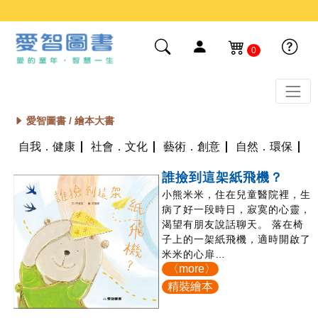
0
愛智圖書 /
繪本大書
自我．健康
社會．文化
藝術．創意
自然．環保
誰撿到這架紙飛機？
小熊米米，住在兒童醫院裡，生
病了好一段時日，寂寞的心靈，
渴望有朋友說話聊天。 落在椅
子上的一架紙飛機，適時開啟了
米米的心扉…
〈more〉
精裝繪本