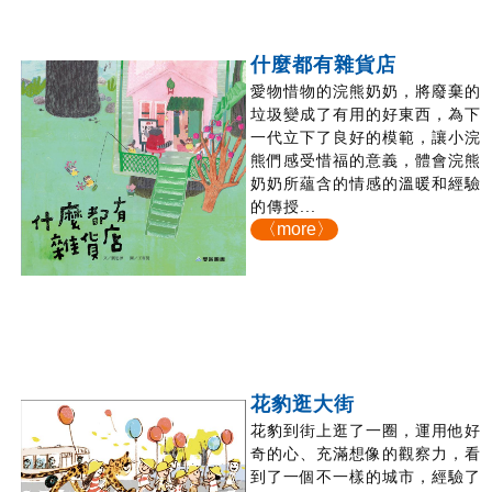
什麼都有雜貨店
愛物惜物的浣熊奶奶，將廢棄的
垃圾變成了有用的好東西，為下
一代立下了良好的模範，讓小浣
熊們感受惜福的意義，體會浣熊
奶奶所蘊含的情感的溫暖和經驗
的傳授...
〈more〉
花豹逛大街
花豹到街上逛了一圈，運用他好
奇的心、充滿想像的觀察力，看
到了一個不一樣的城市，經驗了