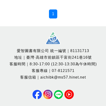
1
愛智圖書有限公司 統一編號｜81131713
地址｜臺灣·高雄市前鎮區千富街241巷16號
客服時間｜8:30-17:00 (12:30-13:30為午休時間)
客服專線｜07-8121571
客服信箱｜aichibk@ms57.hinet.net