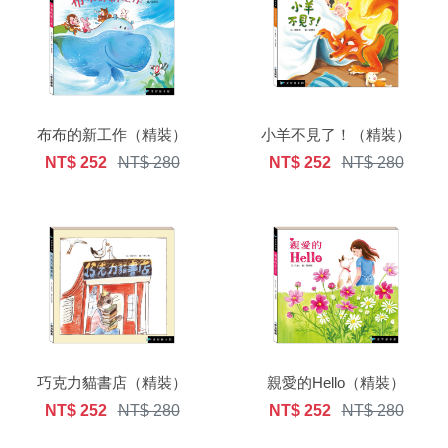
布布的新工作（精裝）
小羊不見了！（精裝）
NT$ 252
NT$ 280
NT$ 252
NT$ 280
巧克力貓書店（精裝）
親愛的Hello（精裝）
NT$ 252
NT$ 280
NT$ 252
NT$ 280