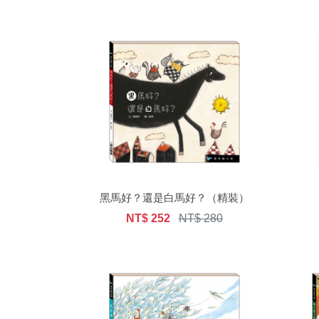
黑馬好？還是白馬好？（精裝）
NT$ 252
NT$ 280