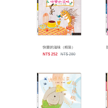
快樂的滋味（精裝）
NT$ 252
NT$ 280