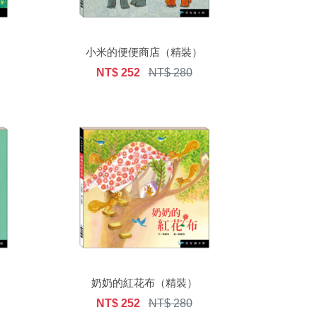
小米的便便商店（精裝）
NT$ 252
NT$ 280
奶奶的紅花布（精裝）
NT$ 252
NT$ 280