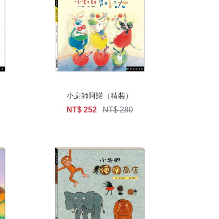
小廚師阿諾（精裝）
NT$ 252
NT$ 280