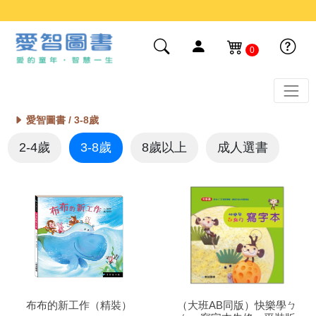
0
愛智圖書 /
3-8歲
2-4歲
3-8歲
8歲以上
成人選書
布布的新工作（精裝）
（大班AB同版）快樂學ㄅ