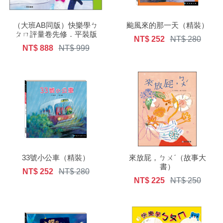
（大班AB同版）快樂學ㄅ
颱風來的那一天（精裝）
ㄆㄇ評量卷先修．平裝版
NT$ 252
NT$ 280
NT$ 888
NT$ 999
33號小公車（精裝）
來放屁，ㄅㄨˊ（故事大
書）
NT$ 252
NT$ 280
NT$ 225
NT$ 250