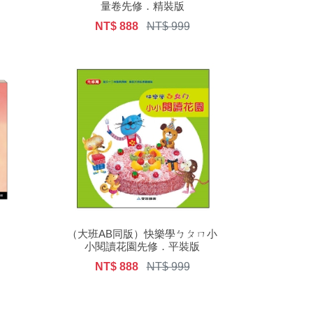
量卷先修．精裝版
NT$ 888
NT$ 999
（大班AB同版）快樂學ㄅㄆㄇ小
小閱讀花園先修．平裝版
NT$ 888
NT$ 999