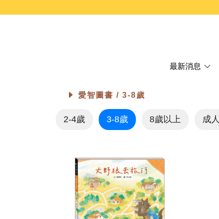
最新消息
愛智圖書 /
3-8歲
2-4歲
3-8歲
8歲以上
成