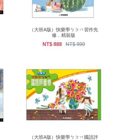
）
（大班A版）快樂學ㄅㄆㄇ習作先
修．精裝版
NT$ 888
NT$ 999
（大班A版）快樂學ㄅㄆㄇ國語評