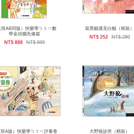
大班AB同版）快樂學ㄅㄆㄇ數
當黑貓遇見白貓（精裝
學金頭腦先修篇
NT$ 252
NT$ 280
NT$ 888
NT$ 999
大班A版）快樂學ㄅㄆㄇ評量卷
大野狼診所（精裝）