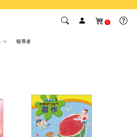
0
單
報導者