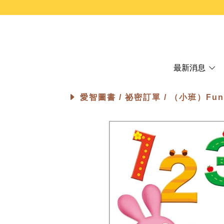
最新消息
愛智圖書 /
祕密訂單
/ （小班）Fu