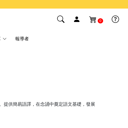
0
單
報導者
6篇。提供簡易語譯，在念誦中奠定語文基礎，發展