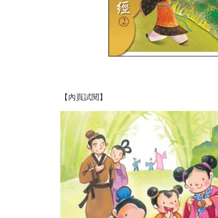
【內頁試閱】