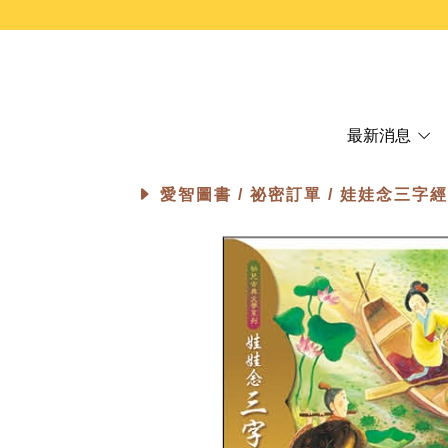
最新消息
愛智圖書 /
祕密訂單
/ 娃娃念三字經