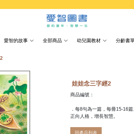
愛智的故事
全部商品
幼兒園教材
分齡書
2
娃娃念三字經2
商品編號：
．每8句為一篇，每冊15-1
正向人格，增長智慧。
回產品列表