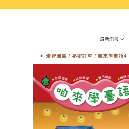
最新消息
愛智圖書 /
祕密訂單
/ 咱來學臺語4