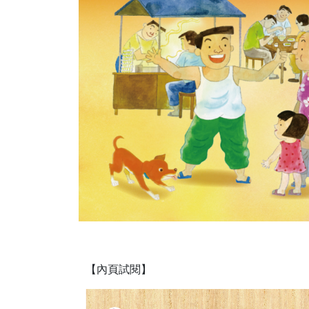
【內頁試閱】