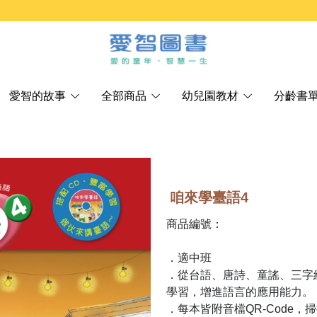
愛智的故事
全部商品
幼兒園教材
分齡書
咱來學臺語4
商品編號：
．適中班
．從台語、唐詩、童謠、三字
學習，增進語言的應用能力。
．每本皆附音檔QR-Code