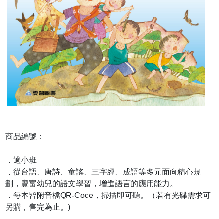
商品編號：
．適小班
．從台語、唐詩、童謠、三字經、成語等多元面向精心規
劃，豐富幼兒的語文學習，增進語言的應用能力。
．每本皆附音檔QR-Code，掃描即可聽。（若有光碟需求可
另購，售完為止。)