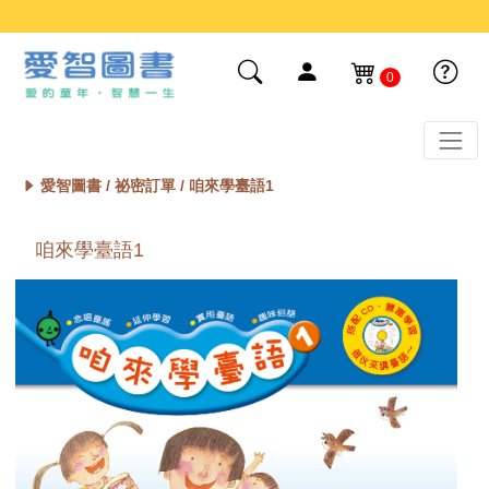
0
愛智圖書 /
祕密訂單
/ 咱來學臺語1
咱來學臺語1