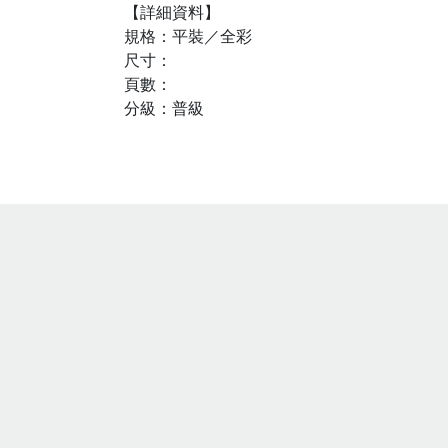
【詳細資料】
規格：平裝／全彩
尺寸：
頁數：
分級：普級