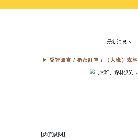
最新消息
愛智圖書 /
祕密訂單
/ （大班）森
【內頁試閱】