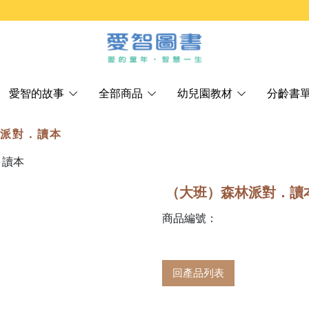
愛智的故事
全部商品
幼兒園教材
分齡書
林派對．讀本
（大班）森林派對．讀
商品編號：
回產品列表