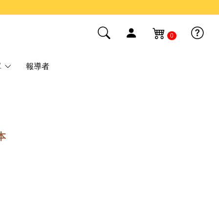
0
單
報導者
本