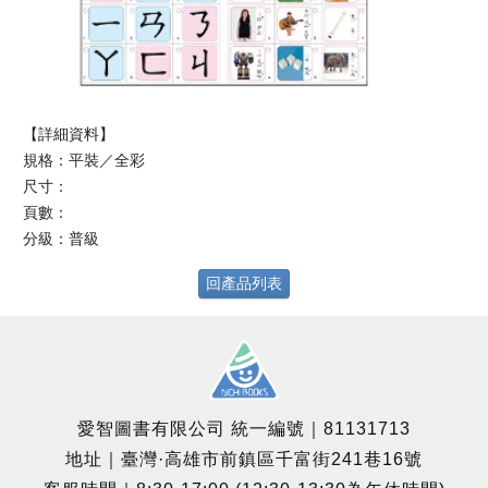
【詳細資料】
規格：平裝／全彩
尺寸：
頁數：
分級：普級
回產品列表
愛智圖書有限公司 統一編號｜81131713
地址｜臺灣·高雄市前鎮區千富街241巷16號