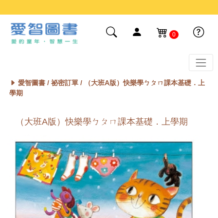
0
愛智圖書 /
祕密訂單
/ （大班A版）快樂學ㄅㄆㄇ課本基礎．上
學期
（大班A版）快樂學ㄅㄆㄇ課本基礎．上學期