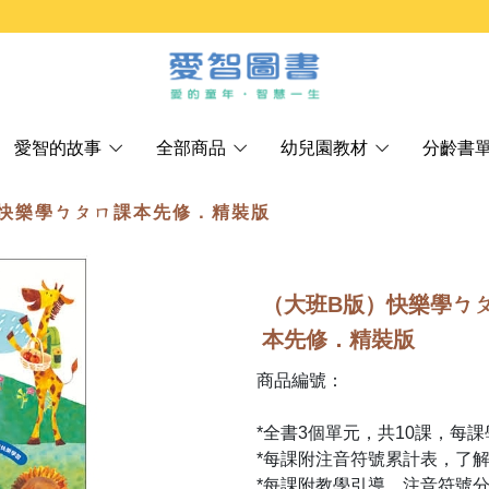
愛智的故事
全部商品
幼兒園教材
分齡書
）快樂學ㄅㄆㄇ課本先修．精裝版
（大班B版）快樂學ㄅ
本先修．精裝版
商品編號：
*全書3個單元，共10課，每
*每課附注音符號累計表，了
*每課附教學引導、注音符號