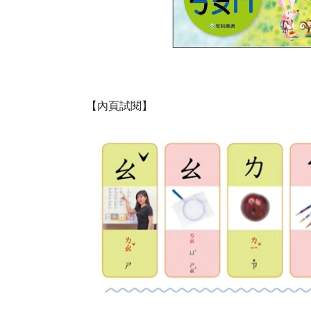
【內頁試閱】