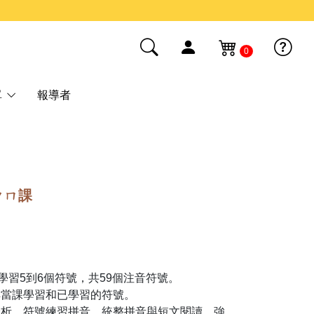
0
單
報導者
ㄆㄇ課
課學習5到6個符號，共59個注音符號。
解當課學習和已學習的符號。
分析、符號練習拼音、統整拼音與短文閱讀，強