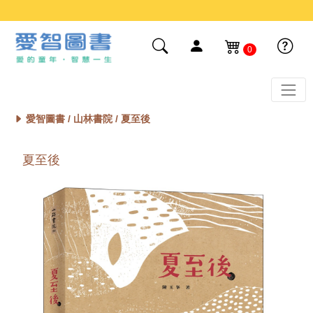
0
愛智圖書 /
山林書院
/ 夏至後
夏至後