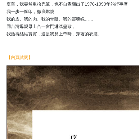
夏至，我突然重拾禿筆，也不自覺翻出了1976-1999年的行事曆，
我一步一腳印，徹底燃燒
我的皮、我的肉、我的骨隨、我的靈魂魄……
同台灣母親母土合一奮鬥淋漓盡致，
我活得結結實實，這是我見上帝時，穿著的衣裳。
【內頁試閱】