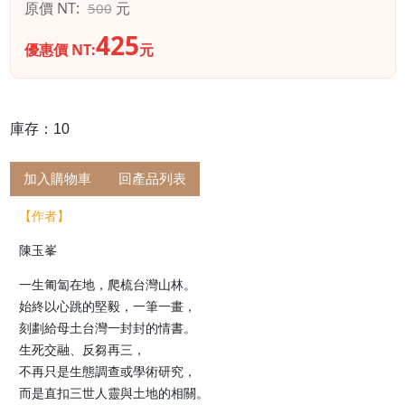
原價 NT:
元
500
425
優惠價 NT:
元
庫存：10
加入購物車
回產品列表
【作者】
陳玉峯
一生匍匐在地，爬梳台灣山林。
始終以心跳的堅毅，一筆一畫，
刻劃給母土台灣一封封的情書。
生死交融、反芻再三，
不再只是生態調查或學術研究，
而是直扣三世人靈與土地的相關。