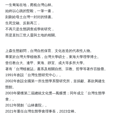
一生匍匐在地，爬梳台灣山林。
始終以心跳的堅毅，一筆一畫，
刻劃給母土台灣一封封的情書。
生死交融、反芻再三，
不再只是生態調查或學術研究，
而是直扣三世人靈與土地的相關。
上森生態顧問，台灣自然保育、文化改造的代表性人物。
畢業於台灣大學植物系，台灣大學碩士，東海大學理學博士。
曾任教台大、逢甲、東海、靜宜、成大等多所大學。
著有「台灣植被誌」書系及相關自然、宗教、哲學等著作百餘冊。
1991年創設「台灣生態研究中心」。
2002年創設全國第一所生態學系暨研究所，並捐獻、募款興建生
態館。
2003年榮獲第二屆總統文化獎—鳳蝶獎；同年成立「台灣生態學
會」。
2012年開創「山林書院」。
2021年重任台灣生態學會理事長，2023交棒。