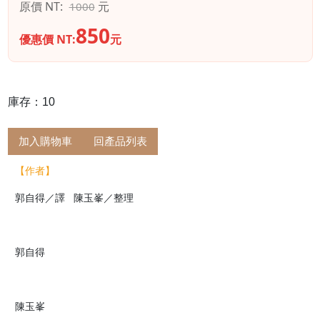
原價 NT:
元
1000
850
優惠價 NT:
元
庫存：10
加入購物車
回產品列表
【作者】
郭自得／譯 陳玉峯／整理
郭自得
陳玉峯