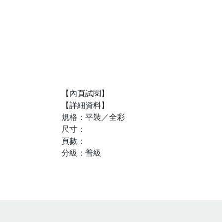
【內頁試閱】
【詳細資料】
規格：平裝／全彩
尺寸：
頁數：
分級：普級