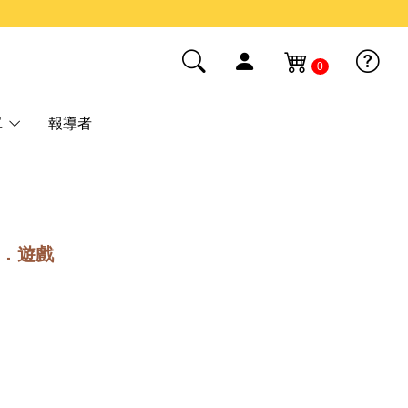
0
單
報導者
1A．遊戲