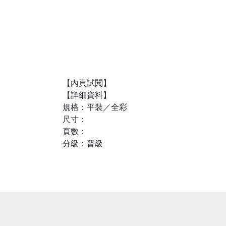
【內頁試閱】
【詳細資料】
規格：平裝／全彩
尺寸：
頁數：
分級：普級