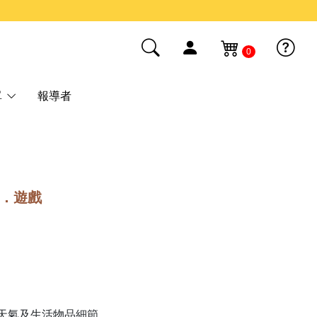
0
單
報導者
2B．遊戲
天氣及生活物品細節。