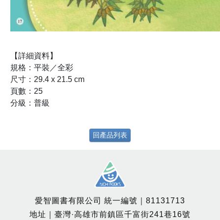
【詳細資料】
規格：平裝／全彩
尺寸：29.4 x 21.5 cm
頁數：25
分級：普級
回產品列表
愛智圖書有限公司 統一編號｜81131713
地址｜臺灣·高雄市前鎮區千富街241巷16號