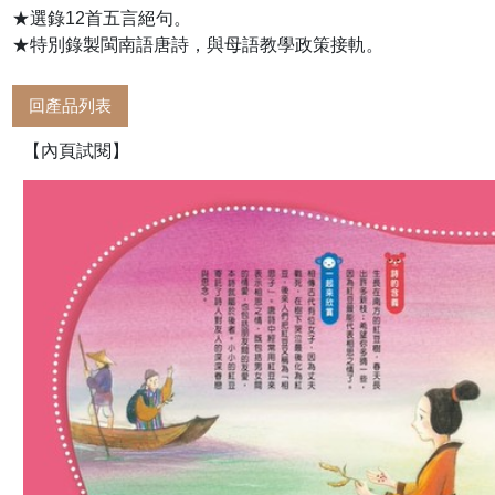
★選錄12首五言絕句。
★特別錄製閩南語唐詩，與母語教學政策接軌。
回產品列表
【內頁試閱】