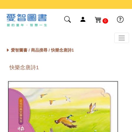
0
愛智圖書 /
商品搜尋
/ 快樂念唐詩1
快樂念唐詩1