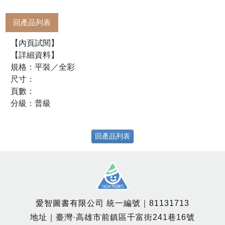
回產品列表
【內頁試閱】
【詳細資料】
規格：平裝／全彩
尺寸：
頁數：
分級：普級
回產品列表
愛智圖書有限公司 統一編號｜81131713
地址｜臺灣·高雄市前鎮區千富街241巷16號