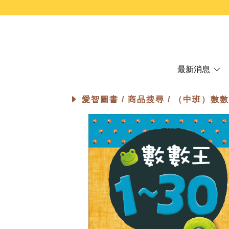
最新消息
愛智圖書 /
商品搜尋
/ （中班）數數