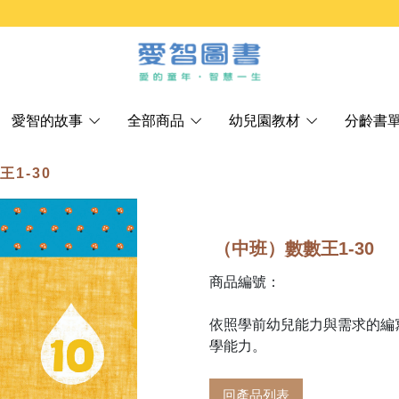
愛智的故事
全部商品
幼兒園教材
分齡書
王1-30
（中班）數數王1-30
商品編號：
依照學前幼兒能力與需求的編
學能力。
回產品列表