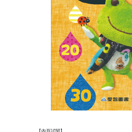
【內頁試閱】