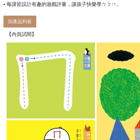
• 每課皆設計有趣的遊戲評量，讓孩子快樂學ㄅㄆㄇ。
回產品列表
【內頁試閱】