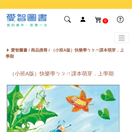
0
愛智圖書 /
商品搜尋
/ （小班A版）快樂學ㄅㄆㄇ課本萌芽．上
學期
（小班A版）快樂學ㄅㄆㄇ課本萌芽．上學期