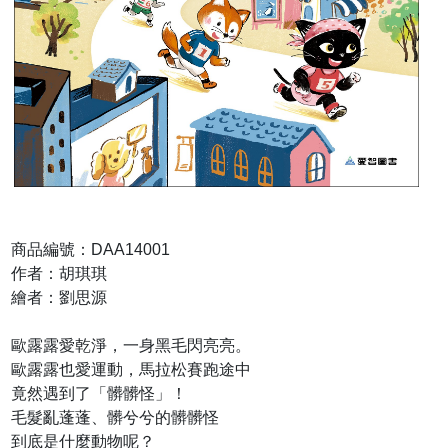
商品編號：DAA14001
作者：胡琪琪
繪者：劉思源
歐露露愛乾淨，一身黑毛閃亮亮。
歐露露也愛運動，馬拉松賽跑途中
竟然遇到了「髒髒怪」！
毛髮亂蓬蓬、髒兮兮的髒髒怪
到底是什麼動物呢？