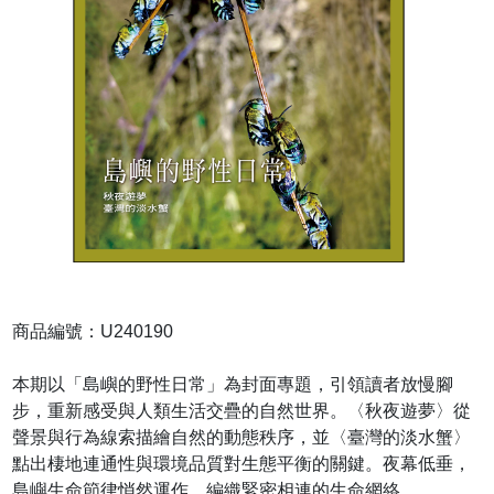
商品編號：U240190
本期以「島嶼的野性日常」為封面專題，引領讀者放慢腳
步，重新感受與人類生活交疊的自然世界。〈秋夜遊夢〉從
聲景與行為線索描繪自然的動態秩序，並〈臺灣的淡水蟹〉
點出棲地連通性與環境品質對生態平衡的關鍵。夜幕低垂，
島嶼生命節律悄然運作，編織緊密相連的生命網絡......