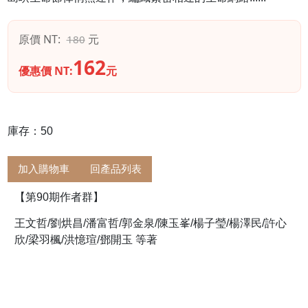
原價 NT:
元
180
162
優惠價 NT:
元
庫存：50
加入購物車
回產品列表
【第90期作者群】
王文哲/劉烘昌/潘富哲/郭金泉/陳玉峯/楊子瑩/楊澤民/許心
欣/梁羽楓/洪憶瑄/鄧開玉 等著