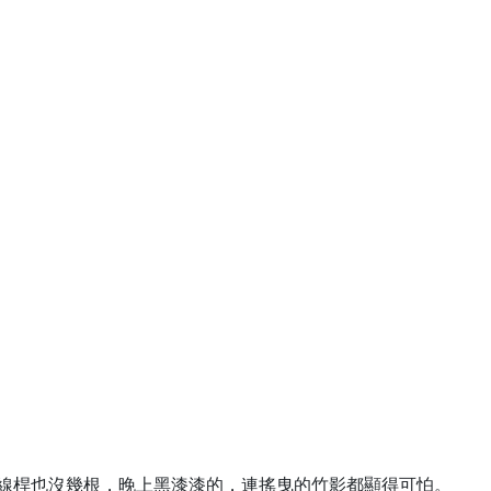
線桿也沒幾根，晚上黑漆漆的，連搖曳的竹影都顯得可怕。