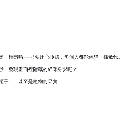
是一種隱喻──只要用心聆聽，每個人都能像貓一樣敏銳。
般，發現畫面裡隱藏的貓咪身影呢？
上，甚至是植物的果實......