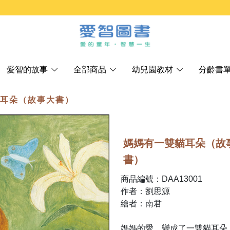
愛智的故事
全部商品
幼兒園教材
分齡書
貓耳朵（故事大書）
媽媽有一雙貓耳朵（故
書）
商品編號：DAA13001
作者：劉思源
繪者：南君
媽媽的愛，變成了一雙貓耳朵