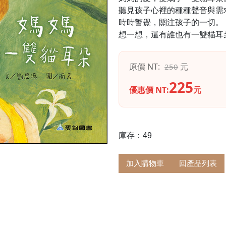
聽見孩子心裡的種種聲音與需
時時警覺，關注孩子的一切。
想一想，還有誰也有一雙貓耳
原價 NT:
元
250
225
優惠價 NT:
元
庫存：49
加入購物車
回產品列表