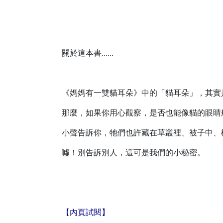
關於這本書......
《媽媽有一雙貓耳朵》中的「貓耳朵」，其實
那麼，如果你用心觀察，是否也能像貓的眼睛
小聲告訴你，牠們也許藏在草叢裡、被子中、櫃子
噓！別告訴別人，這可是我們的小秘密。
【內頁試閱】