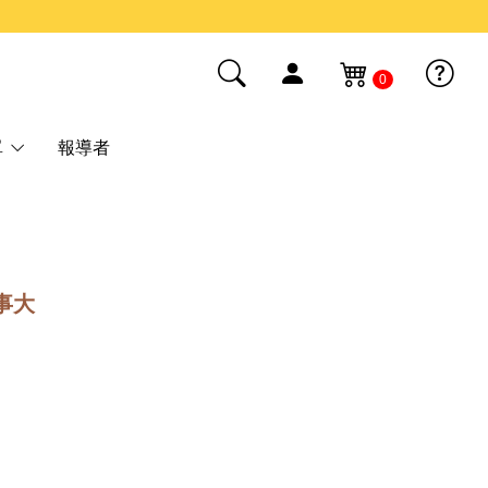
0
單
報導者
事大
。