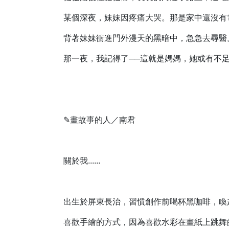
某個深夜，妹妹因疼痛大哭。那是家中還沒有
背著妹妹衝進門外漫天的黑暗中，急急去尋醫
那一夜，我記得了──這就是媽媽，她或有不
✎畫故事的人／南君
關於我......
出生於屏東長治，習慣創作前喝杯黑咖啡，喚
喜歡手繪的方式，因為喜歡水彩在畫紙上跳舞