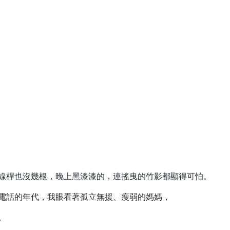
線桿也沒幾根，晚上黑漆漆的，連搖曳的竹影都顯得可怕。
電話的年代，我眼看著孤立無援、瘦弱的媽媽，
。