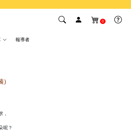
0
單
報導者
裝）
。
求，
朵呢？