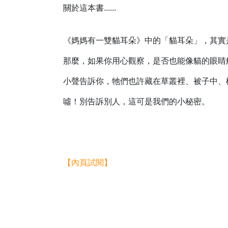
關於這本書......
《媽媽有一雙貓耳朵》中的「貓耳朵」，其實
那麼，如果你用心觀察，是否也能像貓的眼睛
小聲告訴你，牠們也許藏在草叢裡、被子中、櫃子
噓！別告訴別人，這可是我們的小秘密。
【內頁試閱】