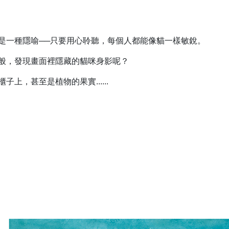
是一種隱喻──只要用心聆聽，每個人都能像貓一樣敏銳。
般，發現畫面裡隱藏的貓咪身影呢？
上，甚至是植物的果實......