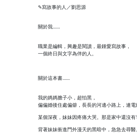
✎
寫故事的人／劉思源
關於我......
職業是編輯，興趣是閱讀，最鍾愛寫故事，
一個終日與文字為伴的人。
關於這本書......
我的媽媽膽子小，超怕黑，
偏偏婚後住處偏僻，長長的河邊小路上，連電
某個深夜，妹妹因疼痛大哭。那是家中還沒有
背著妹妹衝進門外漫天的黑暗中，急急去尋醫