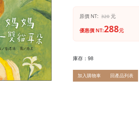
原價 NT:
元
320
288
優惠價 NT:
元
庫存：98
加入購物車
回產品列表