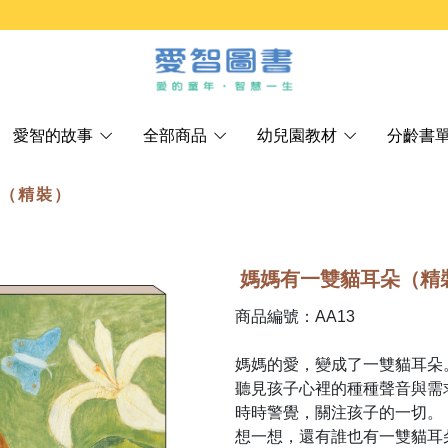
愛智的故事
全部商品
幼兒園教材
分齡書
朵（精裝）
媽媽有一雙貓耳朵（精
商品編號：AA13
媽媽的愛，變成了一雙貓耳朵
聽見孩子心裡的種種聲音與需
時時警覺，關注孩子的一切。
想一想，還有誰也有一雙貓耳