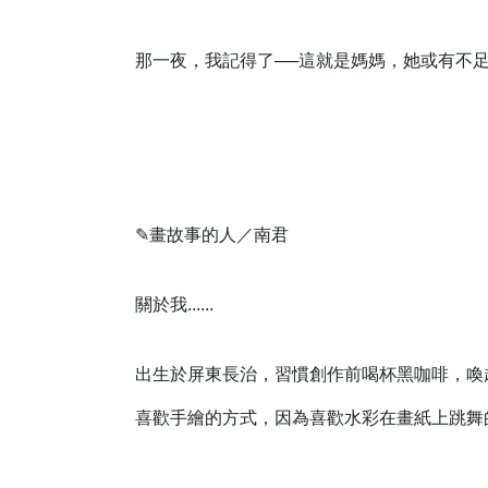
那一夜，我記得了──這就是媽媽，她或有不
✎
畫故事的人／南君
關於我......
出生於屏東長治，習慣創作前喝杯黑咖啡，喚
喜歡手繪的方式，因為喜歡水彩在畫紙上跳舞