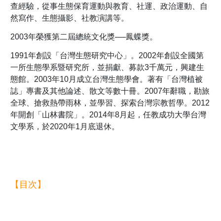
查經驗，從事生態保育運動與教育、社運、政治運動、自
然寫作、生態攝影、社教演講等。
2003年榮獲第二屆總統文化獎──鳳蝶獎。
1991年創設「台灣生態研究中心」。2002年創設全國第
一所生態學系暨研究所，並捐獻、募款3千萬元，興建生
態館。2003年10月成立台灣生態學會。著有「台灣植被
誌」專書及其他論述、散文等數十冊。2007年辭職，勘旅
全球、搶救熱帶雨林，並學習、探索台灣宗教哲學。2012
年開創「山林書院」。2014年8月起，任教成功大學台灣
文學系，於2020年1月底退休。
【目次】