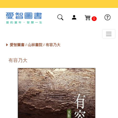
0
愛智圖書 /
山林書院
/ 有容乃大
有容乃大