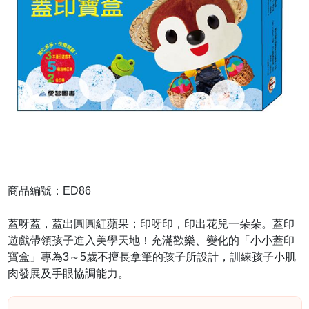
商品編號：ED86
蓋呀蓋，蓋出圓圓紅蘋果；印呀印，印出花兒一朵朵。蓋印
遊戲帶領孩子進入美學天地！充滿歡樂、變化的「小小蓋印
寶盒」專為3～5歲不擅長拿筆的孩子所設計，訓練孩子小肌
肉發展及手眼協調能力。