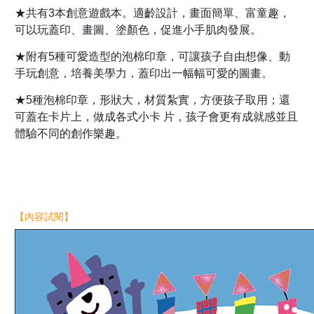
★共有3本創意遊戲本。適齡設計，畫面簡單、富童趣，
可以玩蓋印、畫圖、塗顏色，促進小手肌肉發展。
★附有5種可愛造型的泡棉印章，可讓孩子自由想像、動
手玩創意，培養美學力，蓋印出一幅幅可愛的圖畫。
★5種泡棉印章，形狀大，材質紮實，方便孩子取用；還
可蓋在卡片上，做成各式小卡 片，孩子會更有成就感並且
體驗不同的創作樂趣。
【內容試閱】