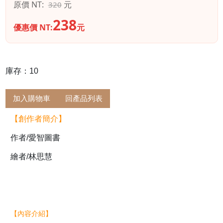
原價 NT:
元
320
238
優惠價 NT:
元
庫存：10
加入購物車
回產品列表
【創作者簡介】
作者/愛智圖書
繪者/林思慧
【內容介紹】