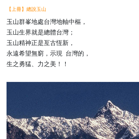
【上冊】
總說玉山
玉山群峯地處台灣地軸中樞，
玉山生界就是總體台灣；
玉山精神正是亙古恆新，
永遠希望無窮，示現 台灣的，
生之勇猛、力之美！！