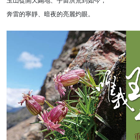
玉山從開天闢地、宇宙洪荒到如今，
奔雷的寧靜、暗夜的亮麗灼眼。