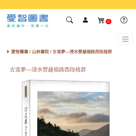
0
愛智圖書 /
山林書院
/ 古道夢—浸水營越嶺路西段植群
古道夢—浸水營越嶺路西段植群