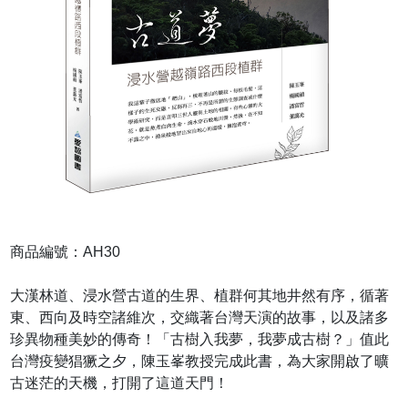
商品編號：AH30
大漢林道、浸水營古道的生界、植群何其地井然有序，循著
東、西向及時空諸維次，交織著台灣天演的故事，以及諸多
珍異物種美妙的傳奇！「古樹入我夢，我夢成古樹？」值此
台灣疫變猖獗之夕，陳玉峯教授完成此書，為大家開啟了曠
古迷茫的天機，打開了這道天門！