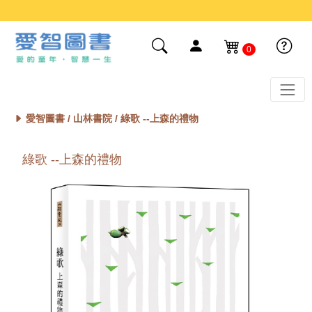
0
愛智圖書 /
山林書院
/ 綠歌 --上森的禮物
綠歌 --上森的禮物