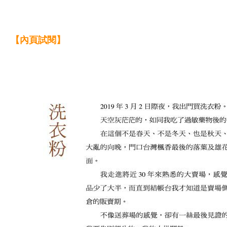
【內頁試閱】