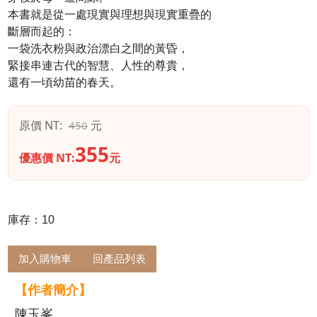
本書就是從一處現實與理想與現實重疊的
斷層而起的：
一袋洗衣粉與政治漂白之間的黃昏，
緊接串連古代的智慧、人性的尊貴，
還有一頃幼苗的春天。
原價 NT:
元
450
355
優惠價 NT:
元
庫存：10
加入購物車
回產品列表
【作者簡介】
陳玉峯