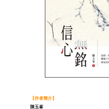
【作者簡介】
陳玉峯