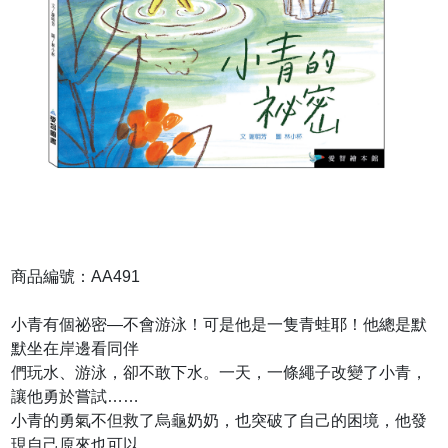
商品編號：AA491
小青有個祕密—不會游泳！可是他是一隻青蛙耶！他總是默
默坐在岸邊看同伴
們玩水、游泳，卻不敢下水。一天，一條繩子改變了小青，
讓他勇於嘗試……
小青的勇氣不但救了烏龜奶奶，也突破了自己的困境，他發
現自己原來也可以