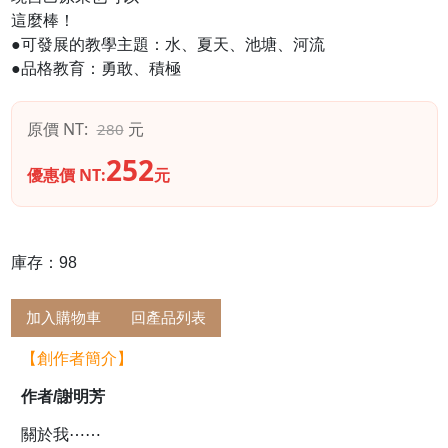
這麼棒！
●可發展的教學主題：水、夏天、池塘、河流
●品格教育：勇敢、積極
原價 NT:
元
280
252
優惠價 NT:
元
庫存：98
加入購物車
回產品列表
【創作者簡介】
作者/謝明芳
關於我⋯⋯