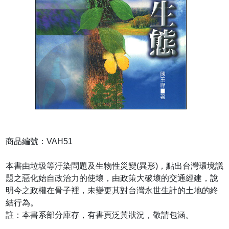
商品編號：VAH51
本書由垃圾等汙染問題及生物性災變(異形)，點出台灣環境議
題之惡化始自政治力的使壞，由政策大破壞的交通經建，說
明今之政權在骨子裡，未變更其對台灣永世生計的土地的終
結行為。
註：本書系部分庫存，有書頁泛黃狀況，敬請包涵。