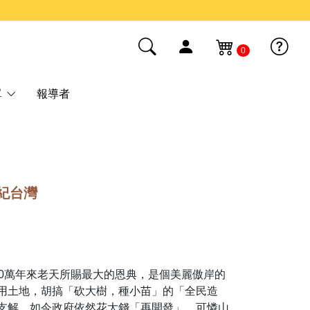
0
單
報導者
紀台灣
50萬年來老天所賜最大的恩典，是個美麗傲岸的
用土地，胡搞「砍大樹，種小苗」的「全民造
支解。如今政府依然花大錢「再開發」，可憐山