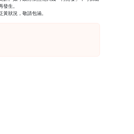
再發生。
泛黃狀況，敬請包涵。