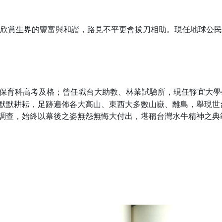
欣賞生界的豐富與和諧，路見不平更會拔刀相助。現任地球公民
育科高考及格；曾任職台大助教、林業試驗所，現任靜宜大學生
默默耕耘，足跡遍佈各大高山、東西大多數山嶽、離島，舉現世
調查，始終以幕後之姿無怨無悔大付出，堪稱台灣水牛精神之典