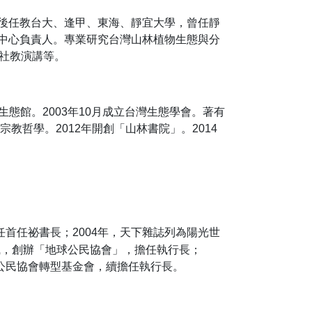
後任教台大、逢甲、東海、靜宜大學，曾任靜
中心負責人。專業研究台灣山林植物生態與分
社教演講等。
生態館。2003年10月成立台灣生態學會。著有
教哲學。2012年開創「山林書院」。2014
任首任祕書長；2004年，天下雜誌列為陽光世
教職，創辦「地球公民協會」，擔任執行長；
球公民協會轉型基金會，續擔任執行長。