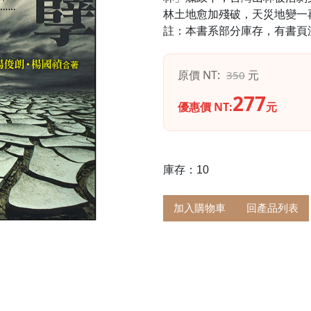
林土地愈加殘破，天災地變一
註：本書系部分庫存，有書頁
原價 NT:
元
350
277
優惠價 NT:
元
庫存：10
加入購物車
回產品列表