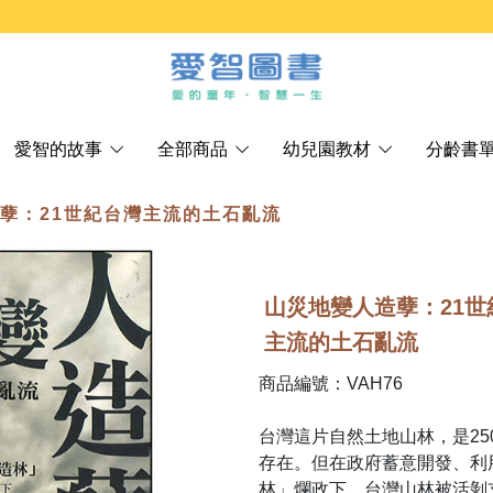
愛智的故事
全部商品
幼兒園教材
分齡書
造孽：21世紀台灣主流的土石亂流
山災地變人造孽：21世
主流的土石亂流
商品編號：VAH76
台灣這片自然土地山林，是2
存在。但在政府蓄意開發、利
林」爛政下，台灣山林被活剝