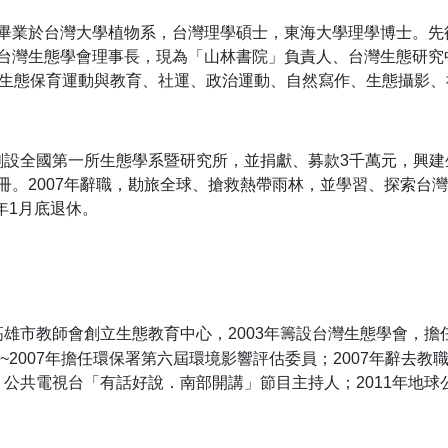
畢業於台灣大學植物系，台灣理學碩士，東海大學理學博士。先
台灣生態學會理事長，現為「山林書院」負責人、台灣生態研究
事生態保育運動與教育、社運、政治運動、自然寫作、生態攝影、
年創設全國第一所生態學系暨研究所，並捐獻、募款3千萬元，興建
。2007年辭職，勘旅全球、搶救熱帶雨林，並學習、探索台灣宗
年1月底退休。
高雄市教師會創立生態教育中心，2003年籌設台灣生態學會，擔
5~2007年擔任環保署第六屆環境影響評估委員；2007年辭去
物獎；公共電視台「有話好說．南部開講」節目主持人；2011年地