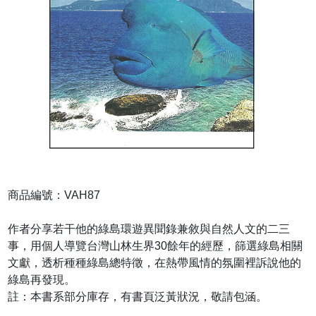
商品編號：VAH87
作者分享若干他的綠島環遊異聞錄兼敘與自然人文的二三
事，用個人導覽台灣山林生界30餘年的經歷，篩選綠島相關
文獻，透析種種綠島總特徵，在熱帶風情的氛圍裡訴說他的
綠島再發現。
註：本書系部分庫存，有書頁泛黃狀況，敬請包涵。