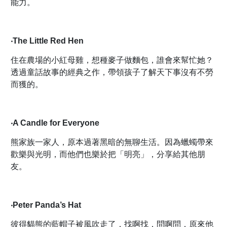
能力。
‧The Little Red Hen
住在農場的小紅母雞，想種麥子做麵包，誰會來幫忙她？
透過童話故事的經典之作，帶領孩子了解天下事沒有不勞
而獲的。
‧A Candle for Everyone
熊家族一家人，原本過著黑暗的無聊生活。因為蠟蠋帶來
歡樂與光明，而他們也樂於把「明亮」，分享給其他朋
友。
‧Peter Panda’s Hat
彼得貓熊的藍帽子被風吹走了，找啊找，問啊問，原來他