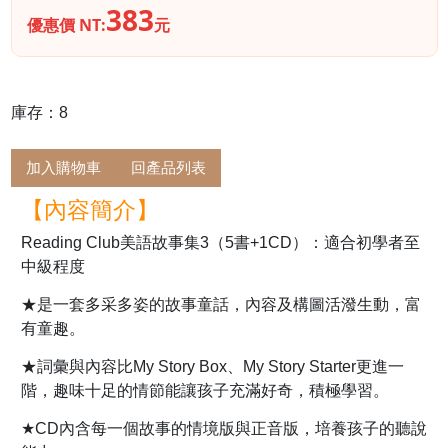
383
優惠價 NT:
元
庫存：8
加入購物車
回產品列表
【內容簡介】
Reading Club美語故事集3（5書+1CD）：適合初學者至
中級程度
★是一套多采多姿的故事童話，內容及構圖活潑生動，富
有童趣。
★詞彙與內容比My Story Box、My Story Starter更進一
階，趣味十足的情節能讓孩子充滿好奇，積極學習。
★CD內含每一個故事的情境版與正音版，培養孩子的聽說