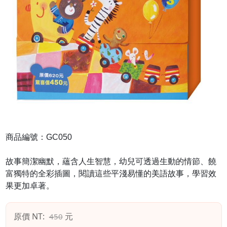
商品編號：GC050
故事簡潔幽默，蘊含人生智慧，幼兒可透過生動的情節、饒
富獨特的全彩插圖，閱讀這些平淺易懂的美語故事，學習效
果更加卓著。
原價 NT:
元
450