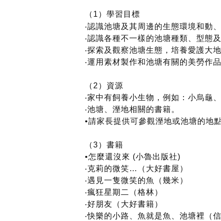
（1）學習目標
‧認識池塘及其周邊的生態環境和動
‧認識各種不一樣的池塘種類、型態
‧探索及觀察池塘生態，培養愛護大
‧運用素材製作和池塘有關的美勞作
（2）資源
‧家中有飼養小生物，例如：小烏龜
‧池塘、溼地相關的書籍。
•請家長提供可參觀溼地或池塘的地
（3）書籍
•怎麼還沒來 (小魯出版社)
‧克莉的微笑…（大好書屋）
‧遇見一隻微笑的魚（幾米）
‧瘋狂星期二（格林）
‧好朋友（大好書籍）
‧快樂的小路、魚就是魚、池塘裡（