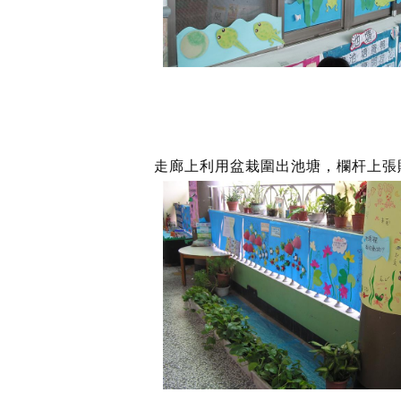
走廊上利用盆栽圍出池塘，欄杆上張