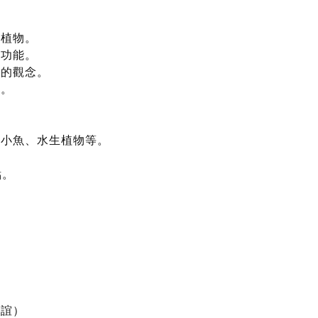
、植物。
及功能。
地的觀念。
品。
、小魚、水生植物等。
點。
信誼）