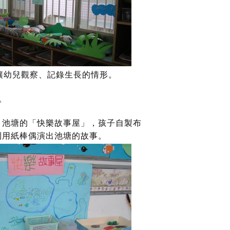
讓幼兒觀察、記錄生長的情形。
。
：池塘的「快樂故事屋」，孩子自製布
利用紙棒偶演出池塘的故事。