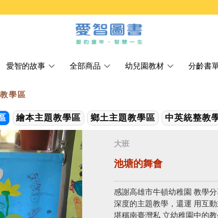
愛智的故事
全部商品
幼兒園教材
分齡書
題教學區
區
繪本主題教學區
鄉土主題教學區
中英統整教
大班
池塘的舞會
感謝高雄市牛頓幼稚園 教學分
深度的主題教學，還運 用互
堪稱南臺灣私 立幼稚園中的