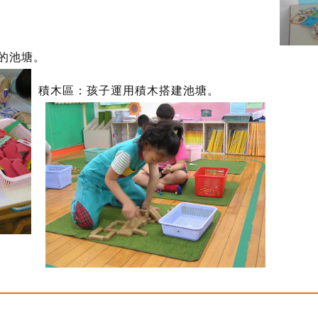
的池塘。
積木區：孩子運用積木搭建池塘。