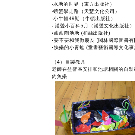
‧水塘的世界（東方出版社）
‧螃蟹學走路（天慧文化公司）
‧小牛頓49期（牛頓出版社）
‧ 漢聲小百科5月（漢聲文化出版社）
•甜甜圈池塘 (和融出版社)
•要不要和我做朋友 (閣林國際圖書有
•快樂的小青蛙 (童書藝術國際文化事
（4）自製教具
老師在益智區安排和池塘相關的自製
釣魚樂