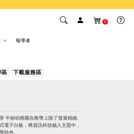
0
單
報導者
學區
下載服務區
享 牛頓幼稚園在教學上除了發展精緻、
動式電子白板，將資訊科技融入主題中，
教學特色。